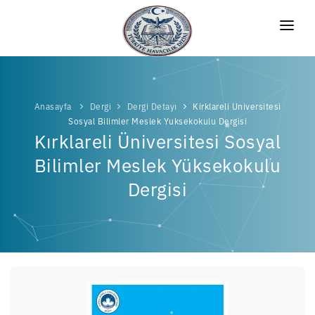
ANASAYFA
DIZIN HAKKINDA
Anasayfa
Dergi
Dergi Detayı
Kirklareli Universitesi
DERGILER
Sosyal Bilimler Meslek Yuksekokulu Dergisi
Kırklareli Üniversitesi Sosyal
ETKINLIKLER
Bilimler Meslek Yüksekokulu
ARAŞTIRMA MERKEZI
Dergisi
BLOG
BETA
İLETIŞIM
PASİF
PASİF
BETA